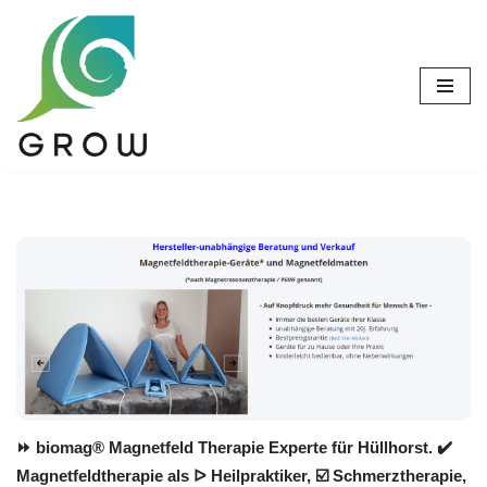
Zum
Inhalt
springen
⏩ biomag® Magnetfeld Therapie Experte für Hüllhorst. ✔️
Magnetfeldtherapie als ᐅ Heilpraktiker, ☑️ Schmerztherapie,