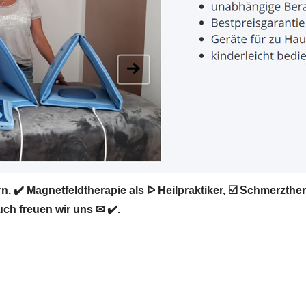
. ✔️ Magnetfeldtherapie als ᐅ Heilpraktiker, ☑️ Schmerzt
uch freuen wir uns ✉ ✔️.