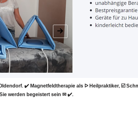
dendorf. ✔️ Magnetfeldtherapie als ᐅ Heilpraktiker, ☑️ Sc
ie werden begeistert sein ✉ ✔️.