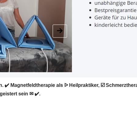
. ✔️ Magnetfeldtherapie als ᐅ Heilpraktiker, ☑️ Schmerzth
eistert sein ✉ ✔️.