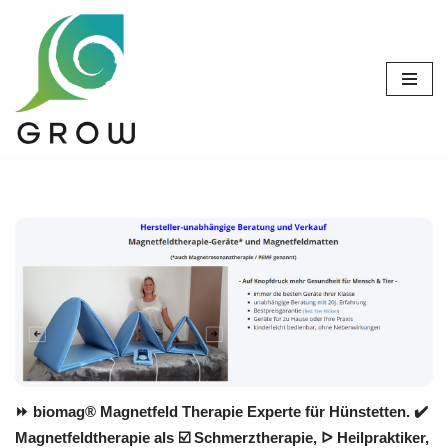
Zum
Inhalt
springen
⏩ biomag® Magnetfeld Therapie Experte für Hünstetten. ✔️
Magnetfeldtherapie als ☑️ Schmerztherapie, ᐅ Heilpraktiker,