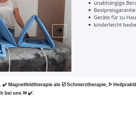
 ✔️ Magnetfeldtherapie als ☑️ Schmerztherapie, ᐅ Heilprak
h bei uns ✉ ✔️.