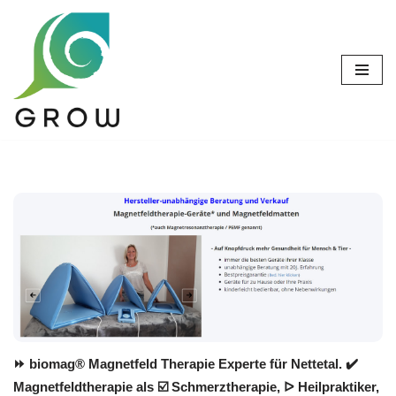
Zum
Inhalt
springen
⏩ biomag® Magnetfeld Therapie Experte für Nettetal. ✔️
Magnetfeldtherapie als ☑️ Schmerztherapie, ᐅ Heilpraktiker,