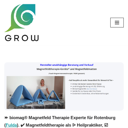
Zum
Inhalt
springen
⏩ biomag® Magnetfeld Therapie Experte für Rotenburg
(
Fulda
). ✔️ Magnetfeldtherapie als ᐅ Heilpraktiker, ☑️