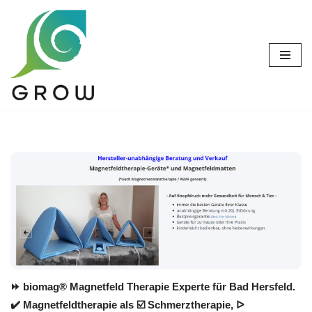
Zum
Inhalt
springen
⏩ biomag® Magnetfeld Therapie Experte für Bad Hersfeld.
✔️ Magnetfeldtherapie als ☑️ Schmerztherapie, ᐅ