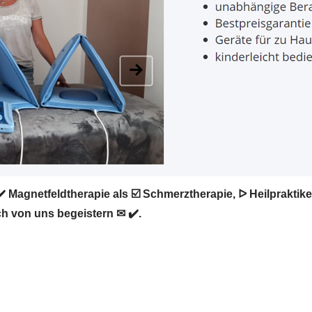
️ Magnetfeldtherapie als ☑️ Schmerztherapie, ᐅ Heilprakti
ch von uns begeistern ✉ ✔️.