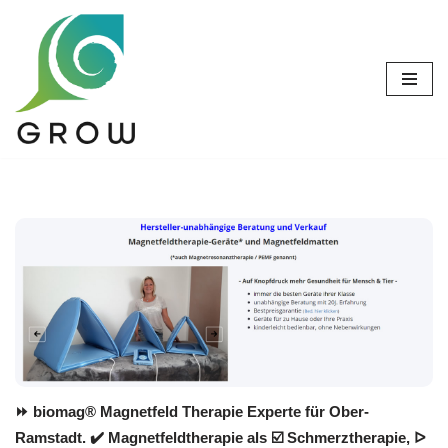
Zum
Inhalt
springen
⏩ biomag® Magnetfeld Therapie Experte für Ober-
Ramstadt. ✔️ Magnetfeldtherapie als ☑️ Schmerztherapie, ᐅ