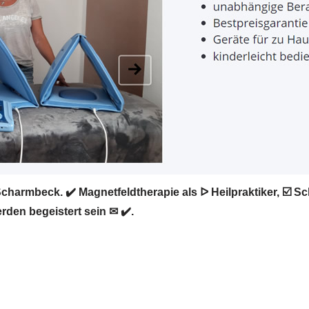
harmbeck. ✔️ Magnetfeldtherapie als ᐅ Heilpraktiker, ☑️ S
rden begeistert sein ✉ ✔️.