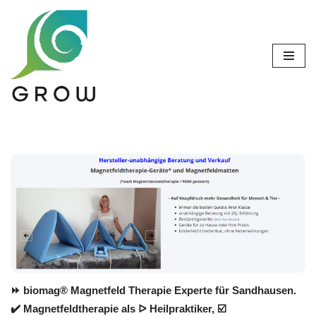
Zum
Inhalt
springen
⏩ biomag® Magnetfeld Therapie Experte für Sandhausen.
✔️ Magnetfeldtherapie als ᐅ Heilpraktiker, ☑️