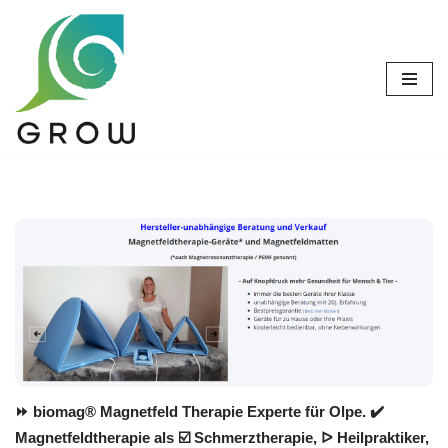
Zum
Inhalt
springen
⏩ biomag® Magnetfeld Therapie Experte für Olpe. ✔️
Magnetfeldtherapie als ☑️ Schmerztherapie, ᐅ Heilpraktiker,