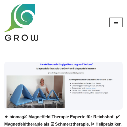
Zum
Inhalt
springen
⏩ biomag® Magnetfeld Therapie Experte für Reichshof. ✔️
Magnetfeldtherapie als ☑️ Schmerztherapie, ᐅ Heilpraktiker,