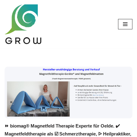
Zum
Inhalt
springen
⏩ biomag® Magnetfeld Therapie Experte für Oelde. ✔️
Magnetfeldtherapie als ☑️ Schmerztherapie, ᐅ Heilpraktiker,