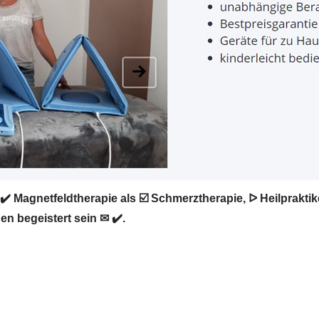
✔️ Magnetfeldtherapie als ☑️ Schmerztherapie, ᐅ Heilprakt
en begeistert sein ✉ ✔️.