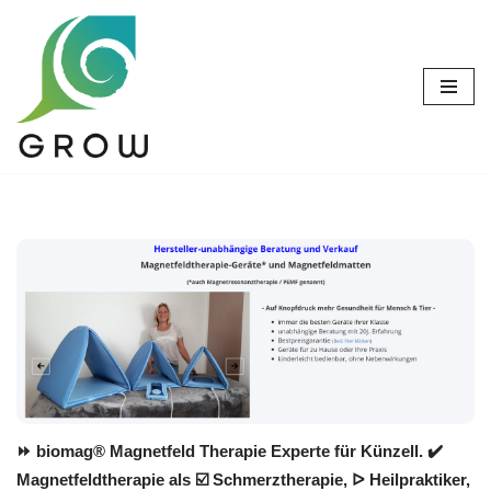
Zum
Inhalt
springen
⏩ biomag® Magnetfeld Therapie Experte für Künzell. ✔️
Magnetfeldtherapie als ☑️ Schmerztherapie, ᐅ Heilpraktiker,