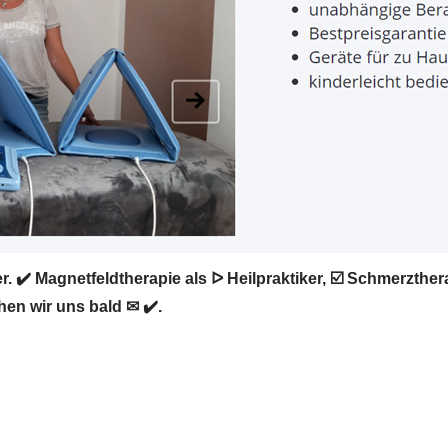
. ✔️ Magnetfeldtherapie als ᐅ Heilpraktiker, ☑️ Schmerzth
hen wir uns bald ✉ ✔️.