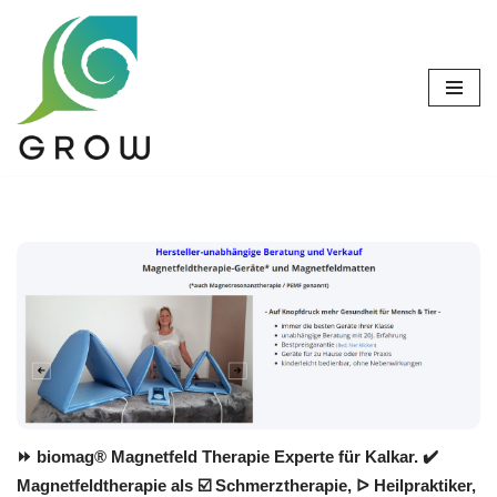
Zum
Inhalt
springen
⏩ biomag® Magnetfeld Therapie Experte für Kalkar. ✔️
Magnetfeldtherapie als ☑️ Schmerztherapie, ᐅ Heilpraktiker,