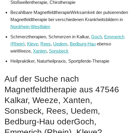
Stoßwellentherapie, Chirotherapie
Bezahlbare MagnetfeldtherapieWirksamkeit der pulsierenden
Magnetfeldtherapie bei verschiedenen Krankheitsbildern in
Nordrhein-Westfalen
Schmerztherapien, Schmerzen in Kalkar,
Goch
,
Emmerich
(Rhein)
,
Kleve
,
Rees
,
Uedem
,
Bedburg-Hau
ebenso
wieWeeze,
Xanten
,
Sonsbeck
Heilpraktiker, Naturheilpraxis, Sportpferde-Therapie
Auf der Suche nach
Magnetfeldtherapie aus 47546
Kalkar, Weeze, Xanten,
Sonsbeck, Rees, Uedem,
Bedburg-Hau oderGoch,
Emmerich (Rhein), Kleve?