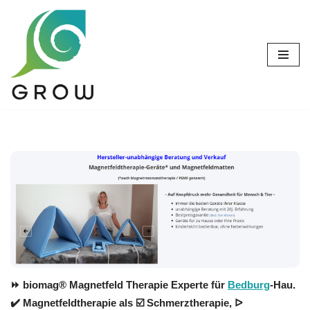
Zum
Inhalt
springen
⏩ biomag® Magnetfeld Therapie Experte für
Bedburg
-Hau.
✔️ Magnetfeldtherapie als ☑️ Schmerztherapie, ᐅ