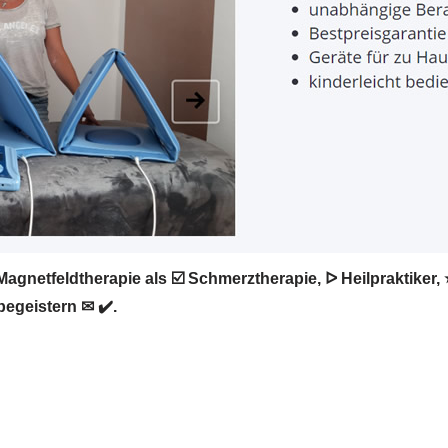
agnetfeldtherapie als ☑️ Schmerztherapie, ᐅ Heilpraktiker
begeistern ✉ ✔️.