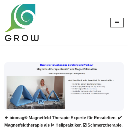
Zum
Inhalt
springen
⏩ biomag® Magnetfeld Therapie Experte für Emsdetten. ✔️
Magnetfeldtherapie als ᐅ Heilpraktiker, ☑️ Schmerztherapie,