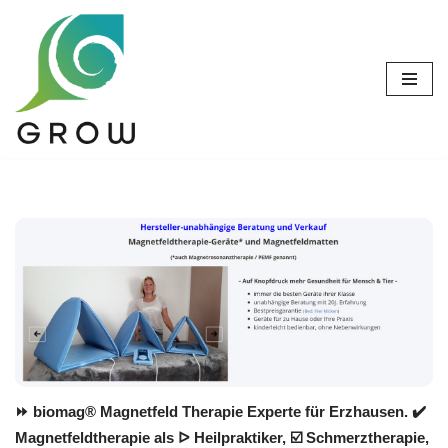
Zum
Inhalt
springen
⏩ biomag® Magnetfeld Therapie Experte für Erzhausen. ✔️
Magnetfeldtherapie als ᐅ Heilpraktiker, ☑️ Schmerztherapie,