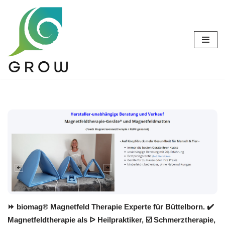
Zum
Inhalt
springen
⏩ biomag® Magnetfeld Therapie Experte für Büttelborn. ✔️
Magnetfeldtherapie als ᐅ Heilpraktiker, ☑️ Schmerztherapie,