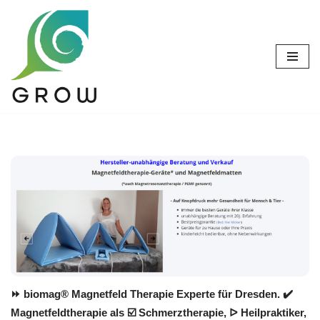
Zum
Inhalt
springen
⏩ biomag® Magnetfeld Therapie Experte für Dresden. ✔️
Magnetfeldtherapie als ☑️ Schmerztherapie, ᐅ Heilpraktiker,