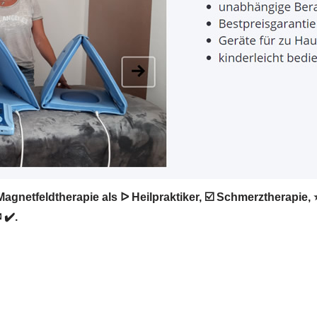
gnetfeldtherapie als ᐅ Heilpraktiker, ☑️ Schmerztherapie,
 ✔️.