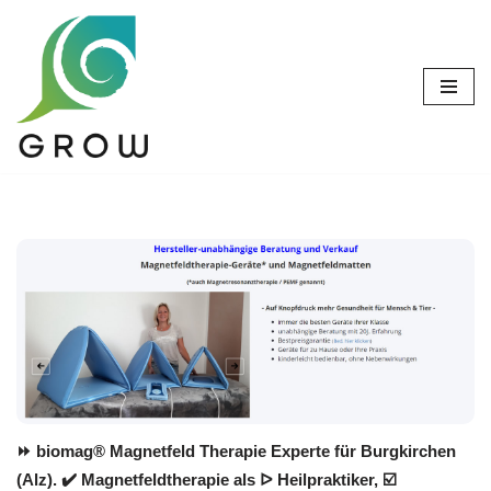
Zum
Inhalt
springen
⏩ biomag® Magnetfeld Therapie Experte für Burgkirchen
(Alz). ✔️ Magnetfeldtherapie als ᐅ Heilpraktiker, ☑️