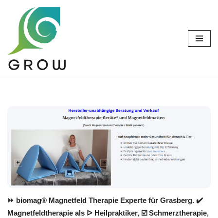
Zum
Inhalt
springen
⏩ biomag® Magnetfeld Therapie Experte für Grasberg. ✔️
Magnetfeldtherapie als ᐅ Heilpraktiker, ☑️ Schmerztherapie,