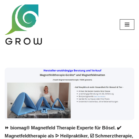
Zum
Inhalt
springen
⏩ biomag® Magnetfeld Therapie Experte für Bösel. ✔️
Magnetfeldtherapie als ᐅ Heilpraktiker, ☑️ Schmerztherapie,