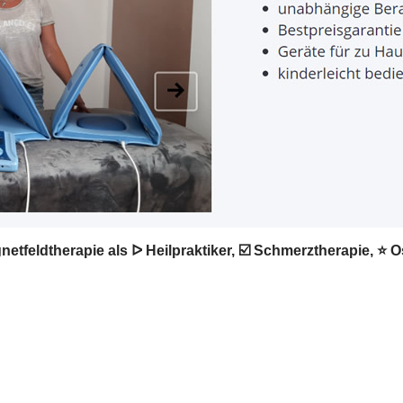
etfeldtherapie als ᐅ Heilpraktiker, ☑️ Schmerztherapie, ⭐ 