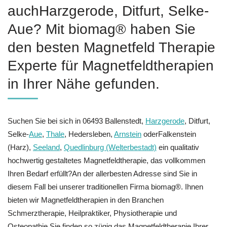
auchHarzgerode, Ditfurt, Selke-
Aue? Mit biomag® haben Sie
den besten Magnetfeld Therapie
Experte für Magnetfeldtherapien
in Ihrer Nähe gefunden.
Suchen Sie bei sich in 06493 Ballenstedt,
Harzgerode
, Ditfurt,
Selke-
Aue
,
Thale
, Hedersleben,
Arnstein
oderFalkenstein
(Harz),
Seeland
,
Quedlinburg (Welterbestadt)
ein qualitativ
hochwertig gestaltetes Magnetfeldtherapie, das vollkommen
Ihren Bedarf erfüllt?An der allerbesten Adresse sind Sie in
diesem Fall bei unserer traditionellen Firma biomag®. Ihnen
bieten wir Magnetfeldtherapien in den Branchen
Schmerztherapie, Heilpraktiker, Physiotherapie und
Osteopathie.Sie finden so zügig das Magnetfeldtherapie Ihrer