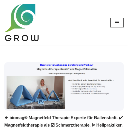
Zum
Inhalt
springen
⏩ biomag® Magnetfeld Therapie Experte für Ballenstedt. ✔️
Magnetfeldtherapie als ☑️ Schmerztherapie, ᐅ Heilpraktiker,