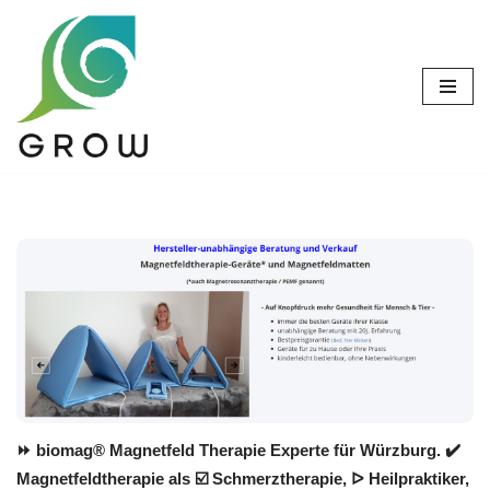
Zum
Inhalt
springen
⏩ biomag® Magnetfeld Therapie Experte für Würzburg. ✔️
Magnetfeldtherapie als ☑️ Schmerztherapie, ᐅ Heilpraktiker,