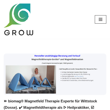
Zum
Inhalt
springen
⏩ biomag® Magnetfeld Therapie Experte für Wittstock
(Dosse). ✔️ Magnetfeldtherapie als ᐅ Heilpraktiker, ☑️