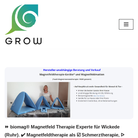
Zum
Inhalt
springen
⏩ biomag® Magnetfeld Therapie Experte für Wickede
(Ruhr). ✔️ Magnetfeldtherapie als ☑️ Schmerztherapie, ᐅ