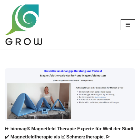
Zum
Inhalt
springen
⏩ biomag® Magnetfeld Therapie Experte für Weil der Stadt.
✔️ Magnetfeldtherapie als ☑️ Schmerztherapie, ᐅ