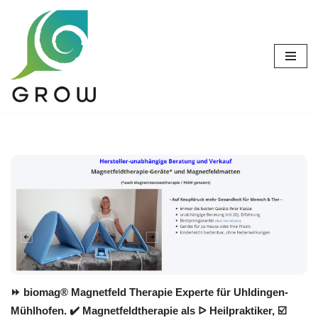
Zum
Inhalt
springen
⏩ biomag® Magnetfeld Therapie Experte für Uhldingen-
Mühlhofen. ✔️ Magnetfeldtherapie als ᐅ Heilpraktiker, ☑️