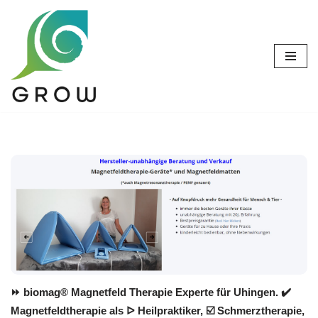
Zum
Inhalt
springen
⏩ biomag® Magnetfeld Therapie Experte für Uhingen. ✔️
Magnetfeldtherapie als ᐅ Heilpraktiker, ☑️ Schmerztherapie,