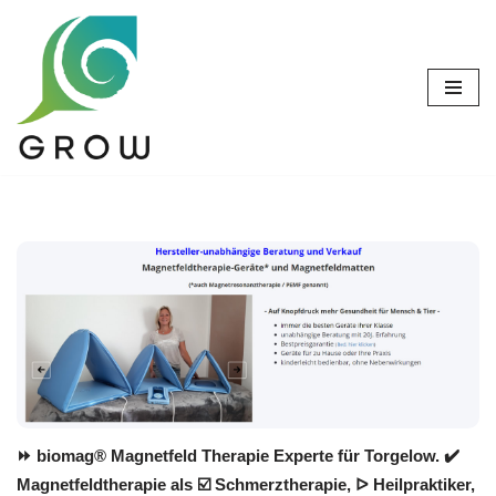
Zum
Inhalt
springen
⏩ biomag® Magnetfeld Therapie Experte für Torgelow. ✔️
Magnetfeldtherapie als ☑️ Schmerztherapie, ᐅ Heilpraktiker,