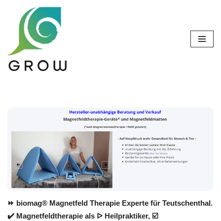
Zum
Inhalt
springen
⏩ biomag® Magnetfeld Therapie Experte für Teutschenthal.
✔️ Magnetfeldtherapie als ᐅ Heilpraktiker, ☑️