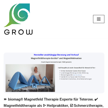
Zum
Inhalt
springen
⏩ biomag® Magnetfeld Therapie Experte für Teterow. ✔️
Magnetfeldtherapie als ᐅ Heilpraktiker, ☑️ Schmerztherapie,