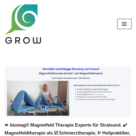
Zum
Inhalt
springen
⏩ biomag® Magnetfeld Therapie Experte für Stralsund. ✔️
Magnetfeldtherapie als ☑️ Schmerztherapie, ᐅ Heilpraktiker,