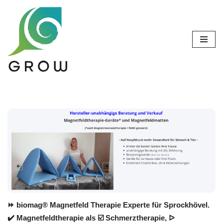
Zum
Inhalt
springen
⏩ biomag® Magnetfeld Therapie Experte für Sprockhövel.
✔️ Magnetfeldtherapie als ☑️ Schmerztherapie, ᐅ