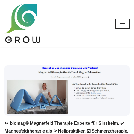
Zum
Inhalt
springen
⏩ biomag® Magnetfeld Therapie Experte für Sinsheim. ✔️
Magnetfeldtherapie als ᐅ Heilpraktiker, ☑️ Schmerztherapie,