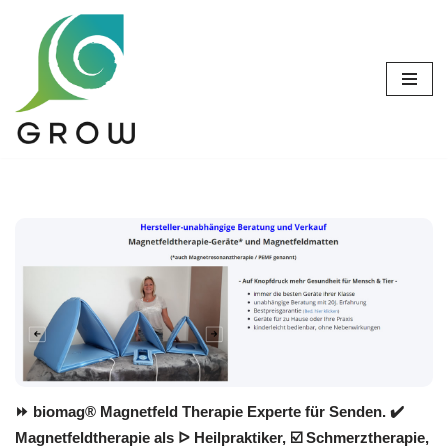
Zum
Inhalt
springen
⏩ biomag® Magnetfeld Therapie Experte für Senden. ✔️
Magnetfeldtherapie als ᐅ Heilpraktiker, ☑️ Schmerztherapie,