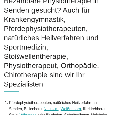
Bezahlbare Physiotherapie in
Senden gesucht? Auch für
Krankengymnastik,
Pferdephysiotherapeuten,
natürliches Heilverfahren und
Sportmedizin,
Stoßwellentherapie,
Physiotherapeut, Orthopädie,
Chirotherapie sind wir Ihr
Spezialisten
Pferdephysiotherapeuten, natürliches Heilverfahren in
Senden, Bellenberg,
Neu Ulm
,
Weißenhorn
, Illerkirchberg,
Staig,
Vöhringen
oder Illerrieden, Schnürpflingen, Holzheim