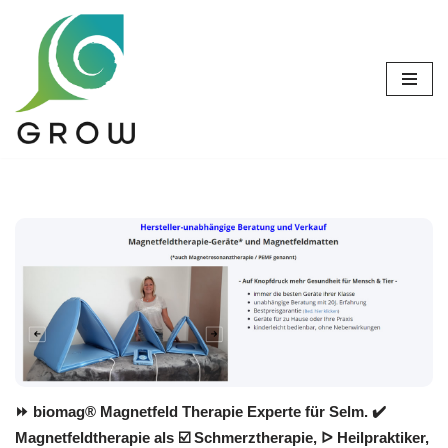
Zum
Inhalt
springen
⏩ biomag® Magnetfeld Therapie Experte für Selm. ✔️
Magnetfeldtherapie als ☑️ Schmerztherapie, ᐅ Heilpraktiker,