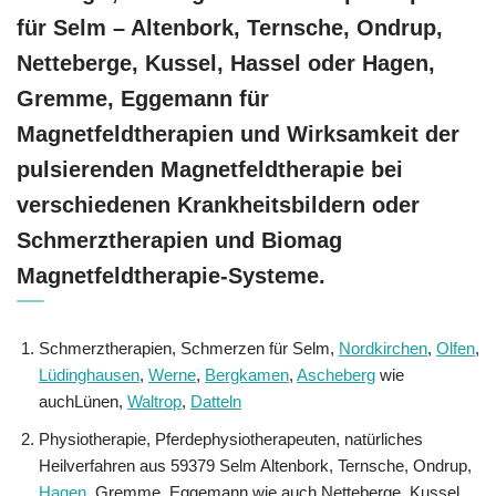
für Selm – Altenbork, Ternsche, Ondrup,
Netteberge, Kussel, Hassel oder Hagen,
Gremme, Eggemann für
Magnetfeldtherapien und Wirksamkeit der
pulsierenden Magnetfeldtherapie bei
verschiedenen Krankheitsbildern oder
Schmerztherapien und Biomag
Magnetfeldtherapie-Systeme.
Schmerztherapien, Schmerzen für Selm,
Nordkirchen
,
Olfen
,
Lüdinghausen
,
Werne
,
Bergkamen
,
Ascheberg
wie
auchLünen,
Waltrop
,
Datteln
Physiotherapie, Pferdephysiotherapeuten, natürliches
Heilverfahren aus 59379 Selm Altenbork, Ternsche, Ondrup,
Hagen
, Gremme, Eggemann wie auch Netteberge, Kussel,