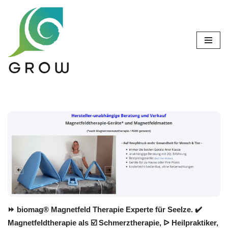
Zum
Inhalt
springen
⏩ biomag® Magnetfeld Therapie Experte für Seelze. ✔️
Magnetfeldtherapie als ☑️ Schmerztherapie, ᐅ Heilpraktiker,