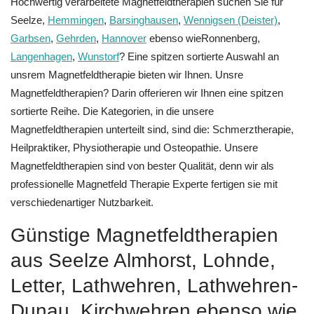
Hochwertig verarbeitete Magnetfeldtherapien suchen Sie für
Seelze,
Hemmingen
,
Barsinghausen
,
Wennigsen (Deister)
,
Garbsen
,
Gehrden
,
Hannover
ebenso wieRonnenberg,
Langenhagen
,
Wunstorf
? Eine spitzen sortierte Auswahl an
unsrem Magnetfeldtherapie bieten wir Ihnen. Unsre
Magnetfeldtherapien? Darin offerieren wir Ihnen eine spitzen
sortierte Reihe. Die Kategorien, in die unsere
Magnetfeldtherapien unterteilt sind, sind die: Schmerztherapie,
Heilpraktiker, Physiotherapie und Osteopathie. Unsere
Magnetfeldtherapien sind von bester Qualität, denn wir als
professionelle Magnetfeld Therapie Experte fertigen sie mit
verschiedenartiger Nutzbarkeit.
Günstige Magnetfeldtherapien
aus Seelze Almhorst, Lohnde,
Letter, Lathwehren, Lathwehren-
Dunau, Kirchwehren ebenso wie