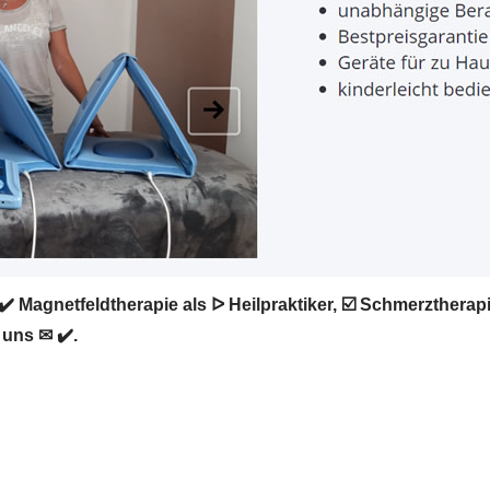
✔️ Magnetfeldtherapie als ᐅ Heilpraktiker, ☑️ Schmerzther
 uns ✉ ✔️.