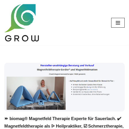
Zum
Inhalt
springen
⏩ biomag® Magnetfeld Therapie Experte für Sauerlach. ✔️
Magnetfeldtherapie als ᐅ Heilpraktiker, ☑️ Schmerztherapie,