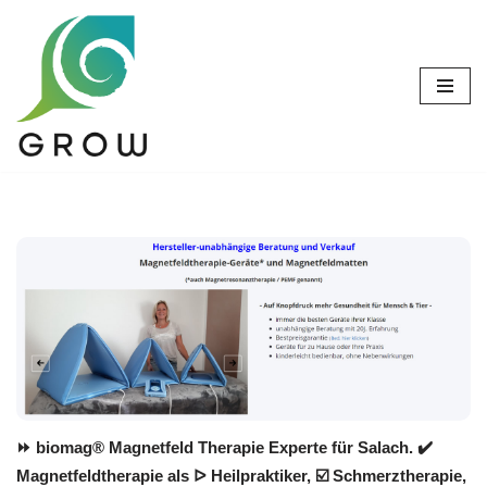
Zum
Inhalt
springen
⏩ biomag® Magnetfeld Therapie Experte für Salach. ✔️
Magnetfeldtherapie als ᐅ Heilpraktiker, ☑️ Schmerztherapie,